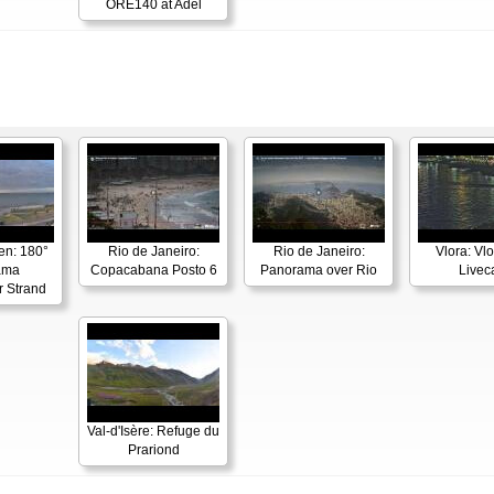
ORE140 at Adel
en: 180°
Rio de Janeiro:
Rio de Janeiro:
Vlora: Vl
ama
Copacabana Posto 6
Panorama over Rio
Live
r Strand
Val-d'Isère: Refuge du
Prariond