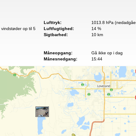
Lufttryk:
1013.8 hPa (nedadgåe
vindstøder op til 5
Luftfugtighed:
14 %
Sigtbarhed:
10 km
Måneopgang:
Gå ikke op i dag
Månesnedgang:
15:44