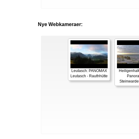
Nye Webkameraer:
Leutasch: PANOMAX
Heiligenhaf
Leutasch - Rauthhütte
Panor
Steinwarde