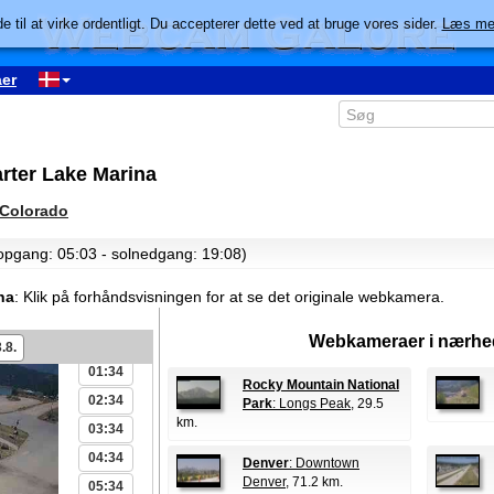
e til at virke ordentligt. Du accepterer dette ved at bruge vores sider.
Læs me
er
rter Lake Marina
 Colorado
lopgang: 05:03 - solnedgang: 19:08)
na
:
Klik på forhåndsvisningen for at se det originale webkamera.
Webkameraer i nærhe
00:34
.8.
01:34
Rocky Mountain National
02:34
Park
: Longs Peak
, 29.5
km.
03:34
04:34
Denver
: Downtown
Denver
, 71.2 km.
05:34