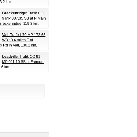
93.2 km.
Breckenridge
: Trafik CO
9 MP 087.35 SB at N Main
 Breckenridge
, 119.3 km.
Vail
: Trafik I-70 MP 173.65
WB : 0.4 miles E of
 Rd in Vail
, 130.2 km.
Leadville
: Trafik CO 91
MP 011.10 SB at Fremont
7.6 km.