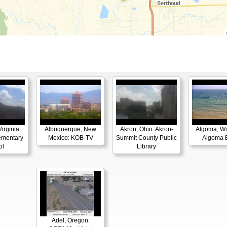
irginia:
Albuquerque, New
Akron, Ohio: Akron-
Algoma, Wi
ementary
Mexico: KOB-TV
Summit County Public
Algoma 
ol
Library
Adel, Oregon: