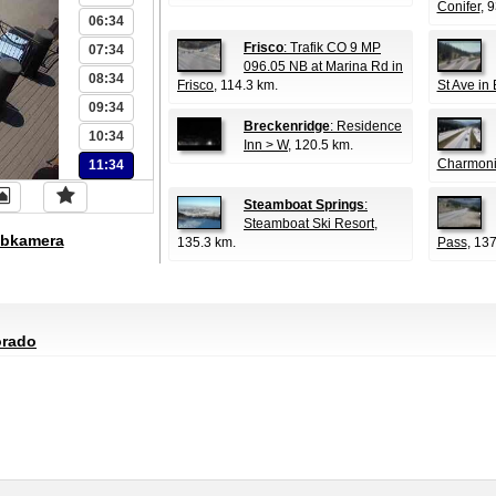
Conifer
, 
06:34
Frisco
: Trafik CO 9 MP
07:34
096.05 NB at Marina Rd in
08:34
Frisco
, 114.3 km.
St Ave in
09:34
Breckenridge
: Residence
10:34
Inn > W
, 120.5 km.
Charmonix
11:34
Steamboat Springs
:
Steamboat Ski Resort
,
bkamera
135.3 km.
Pass
, 13
orado