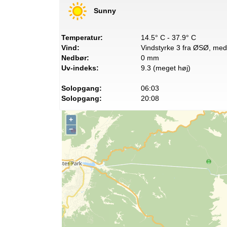
Sunny
Temperatur:
14.5° C - 37.9° C
Vind:
Vindstyrke 3 fra ØSØ, med 
Nedbør:
0 mm
Uv-indeks:
9.3 (meget høj)
Solopgang:
06:03
Solopgang:
20:08
+
−