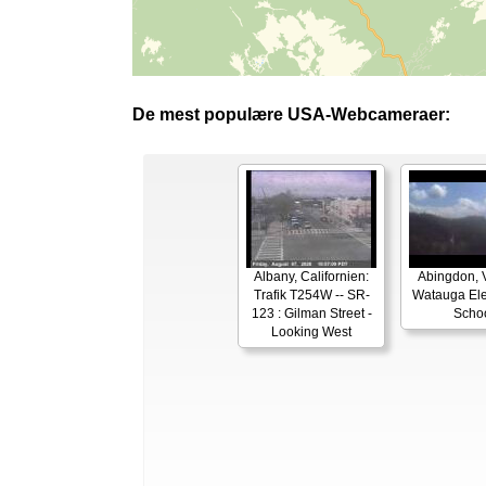
De mest populære USA-Webcameraer:
Albany, Californien:
Abingdon, V
Trafik T254W -- SR-
Watauga El
123 : Gilman Street -
Scho
Looking West