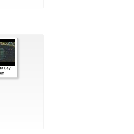
ora Bay
cam