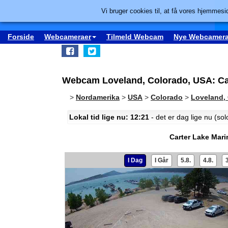
Vi bruger cookies til, at få vores hjemmesid
Forside
Webcameraer
Tilmeld Webcam
Nye Webcamera
Webcam Loveland, Colorado, USA: Ca
>
Nordamerika
>
USA
>
Colorado
>
Loveland,
Lokal tid lige nu: 12:21
- det er dag lige nu (so
Carter Lake Mari
I Dag
I Går
5.8.
4.8.
3