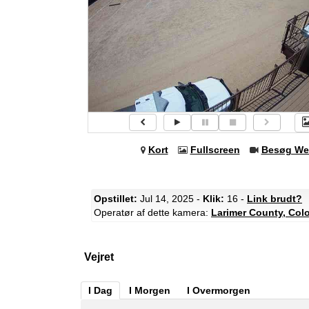
Kort
Fullscreen
Besøg We
Opstillet:
Jul 14, 2025 -
Klik:
16 -
Link brudt?
Operatør af dette kamera:
Larimer County, Col
Vejret
I Dag
I Morgen
I Overmorgen