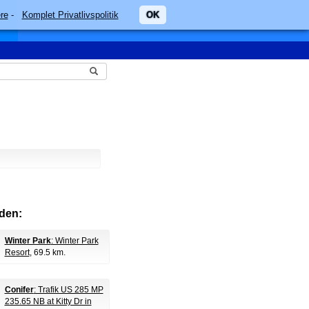
re
-
Komplet Privatlivspolitik
OK
den:
Winter Park
: Winter Park
Resort
, 69.5 km.
Conifer
: Trafik US 285 MP
235.65 NB at Kitty Dr in