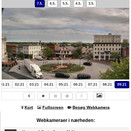
7.5.
6.5.
5.5.
4.5.
3.5.
01:21
02:21
03:21
04:21
05:21
06:21
07:21
08:21
09:21
Kort
Fullscreen
Besøg Webkamera
Webkameraer i nærheden: