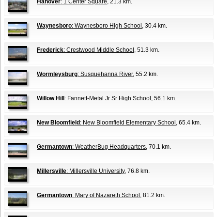
Hanover
: 1 Center Square
, 21.3 km.
Waynesboro
: Waynesboro High School
, 30.4 km.
Frederick
: Crestwood Middle School
, 51.3 km.
Wormleysburg
: Susquehanna River
, 55.2 km.
Willow Hill
: Fannett-Metal Jr Sr High School
, 56.1 km.
New Bloomfield
: New Bloomfield Elementary School
, 65.4 km.
Germantown
: WeatherBug Headquarters
, 70.1 km.
Millersville
: Millersville University
, 76.8 km.
Germantown
: Mary of Nazareth School
, 81.2 km.