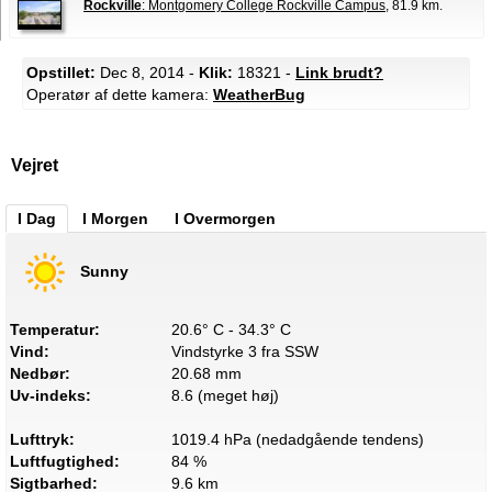
Rockville
: Montgomery College Rockville Campus
, 81.9 km.
Opstillet:
Dec 8, 2014 -
Klik:
18321 -
Link brudt?
Operatør af dette kamera:
WeatherBug
Vejret
I Dag
I Morgen
I Overmorgen
Sunny
Temperatur:
20.6° C - 34.3° C
Vind:
Vindstyrke 3 fra SSW
Nedbør:
20.68 mm
Uv-indeks:
8.6 (meget høj)
Lufttryk:
1019.4 hPa (nedadgående tendens)
Luftfugtighed:
84 %
Sigtbarhed:
9.6 km