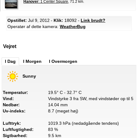
Hanover
: 1 Center Square
, 71.2 km.
Opstillet:
Jul 9, 2012 -
Klik:
18092 -
Link brudt?
Operatør af dette kamera:
WeatherBug
Vejret
I Dag
I Morgen
I Overmorgen
Sunny
Temperatur:
19.5° C - 32.7° C
Vind:
Vindstyrke 3 fra SW, med vindstøder op til 5
Nedbør:
14.04 mm
Uv-indeks:
8.7 (meget høj)
Lufttryk:
1019.3 hPa (nedadgående tendens)
Luftfugtighed:
83 %
Sigtbarhed:
9.5 km