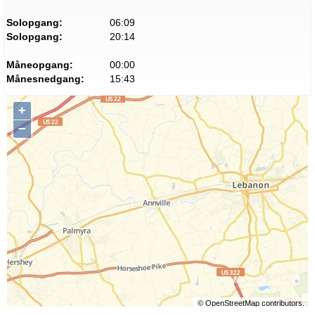
Solopgang:
06:09
Solopgang:
20:14
Måneopgang:
00:00
Månesnedgang:
15:43
+
−
©
OpenStreetMap
contributors.