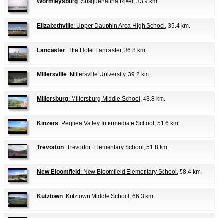
Wormleysburg
: Susquehanna River
, 33.9 km.
Elizabethville
: Upper Dauphin Area High School
, 35.4 km.
Lancaster
: The Hotel Lancaster
, 36.8 km.
Millersville
: Millersville University
, 39.2 km.
Millersburg
: Millersburg Middle School
, 43.8 km.
Kinzers
: Pequea Valley Intermediate School
, 51.6 km.
Trevorton
: Trevorton Elementary School
, 51.8 km.
New Bloomfield
: New Bloomfield Elementary School
, 58.4 km.
Kutztown
: Kutztown Middle School
, 66.3 km.