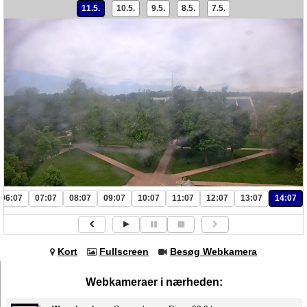
11.5.
10.5.
9.5.
8.5.
7.5.
06:07
07:07
08:07
09:07
10:07
11:07
12:07
13:07
14:07
Kort
Fullscreen
Besøg Webkamera
Webkameraer i nærheden: