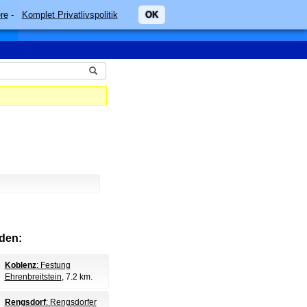
re
-
Komplet Privatlivspolitik
OK
den:
Koblenz
: Festung
Ehrenbreitstein
, 7.2 km.
Rengsdorf
: Rengsdorfer