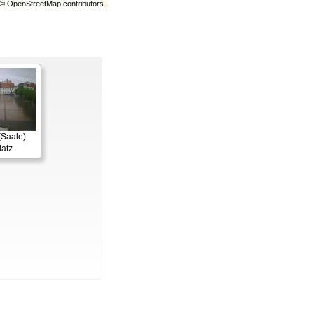
©
OpenStreetMap
contributors.
Saale):
latz