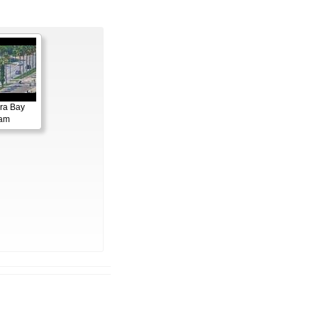
ora Bay
cam