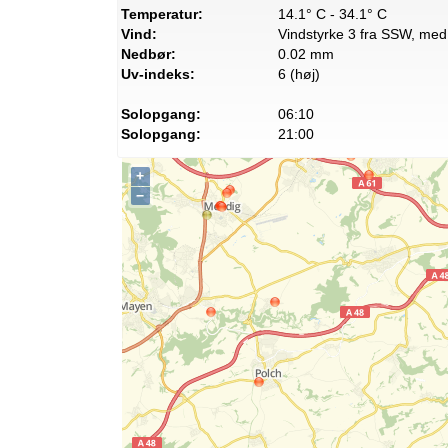
Temperatur:
14.1° C - 34.1° C
Vind:
Vindstyrke 3 fra SSW, med 
Nedbør:
0.02 mm
Uv-indeks:
6 (høj)
Solopgang:
06:10
Solopgang:
21:00
+
−