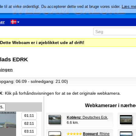
e til at virke ordentligt. Du accepterer dette ved at bruge vores sider.
Læs me
er
Dette Webcam er i øjeblikket ude af drift!
plads EDRK
ningen
lopgang: 06:09 - solnedgang: 21:00)
RK
:
Klik på forhåndsvisningen for at se det originale webkamera.
Webkameraer i nærhe
.5.
01:11
Koblenz
: Deutsches Eck
,
6.6 km.
02:11
03:11
Boppard
: Rhine