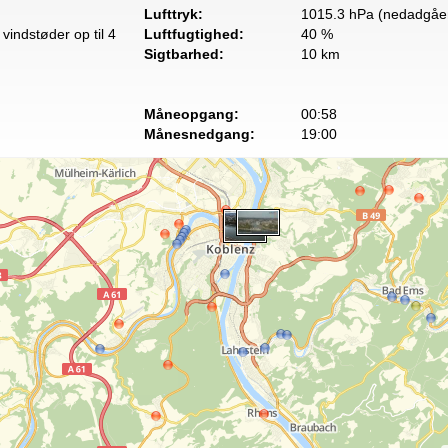
Lufttryk:
1015.3 hPa (nedadgåe
vindstøder op til 4
Luftfugtighed:
40 %
Sigtbarhed:
10 km
Måneopgang:
00:58
Månesnedgang:
19:00