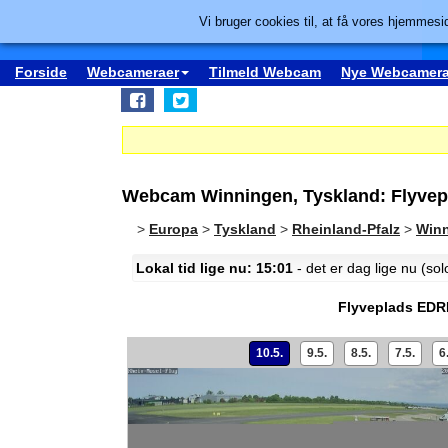
Vi bruger cookies til, at få vores hjemmesid
Forside
Webcameraer
Tilmeld Webcam
Nye Webcamera
Webcam Winningen, Tyskland: Flyve
>
Europa
>
Tyskland
>
Rheinland-Pfalz
>
Win
Lokal tid lige nu: 15:01
- det er dag lige nu (so
Flyveplads ED
10.5.
9.5.
8.5.
7.5.
6