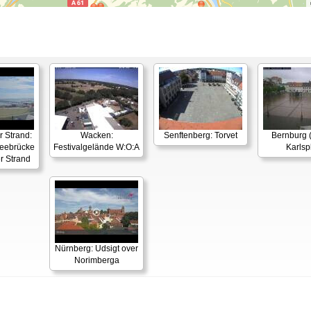
:
 Strand:
Wacken:
Senftenberg: Torvet
Bernburg (
ebrücke
Festivalgelände W:O:A
Karlsp
r Strand
Nürnberg: Udsigt over
Norimberga