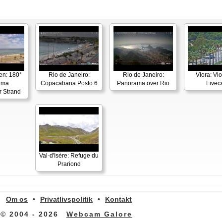
en: 180°
Rio de Janeiro:
Rio de Janeiro:
Vlora: Vl
ama
Copacabana Posto 6
Panorama over Rio
Live
r Strand
Val-d'Isère: Refuge du
Prariond
Om os
•
Privatlivspolitik
•
Kontakt
© 2004 - 2026
Webcam Galore