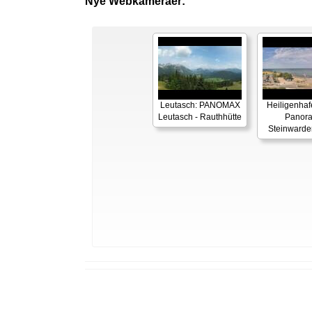
Nye Webkameraer:
Leutasch: PANOMAX
Heiligenhaf
Leutasch - Rauthhütte
Panor
Steinwarde