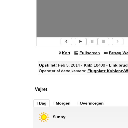
Kort
Fullscreen
Besøg W
Opstillet:
Feb 5, 2014 -
Klik:
18408 -
Link brud
Operatør af dette kamera:
Flugplatz Koblenz-
Vejret
I Dag
I Morgen
I Overmorgen
Sunny