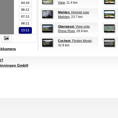
View
, 11.4 km.
04:10
06:11
Miehlen
: Himmel over
07:11
Miehlen
, 23.7 km.
08:11
Oberwesel
: View onto
13:11
Rhine River
, 28.9 km.
Cochem
: Floden Mosel
,
32.8 km.
ebkamera
t?
Winningen GmbH