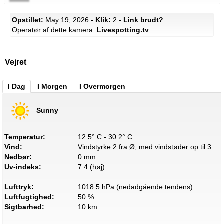
Opstillet:
May 19, 2026 -
Klik:
2 -
Link brudt?
Operatør af dette kamera:
Livespotting.tv
Vejret
I Dag
I Morgen
I Overmorgen
Sunny
Temperatur:
12.5° C - 30.2° C
Vind:
Vindstyrke 2 fra Ø, med vindstøder op til 3
Nedbør:
0 mm
Uv-indeks:
7.4 (høj)
Lufttryk:
1018.5 hPa (nedadgående tendens)
Luftfugtighed:
50 %
Sigtbarhed:
10 km