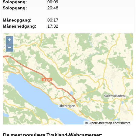
Solopgang:
06:09
Solopgang:
20:48
Måneopgang:
00:17
Månesnedgang:
17:32
+
−
©
OpenStreetMap
contributors.
De mest populære Tyskland-Webcameraer: