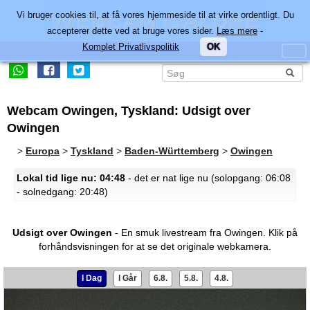
Vi bruger cookies til, at få vores hjemmeside til at virke ordentligt. Du
accepterer dette ved at bruge vores sider.
Læs mere
-
Komplet Privatlivspolitik
OK
Webcam Owingen, Tyskland: Udsigt over
Owingen
>
Europa
>
Tyskland
>
Baden-Württemberg
>
Owingen
Lokal tid lige nu: 04:48
- det er nat lige nu (solopgang: 06:08
- solnedgang: 20:48)
Udsigt over Owingen
- En smuk livestream fra Owingen.
Klik på
forhåndsvisningen for at se det originale webkamera.
I Dag
I Går
6.8.
5.8.
4.8.