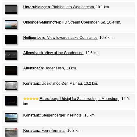
Unteruhldingen
: Pfahlbauten Weathercam
, 10.1 km.
Uhldingen-Mühlhofen
: HD Stream Überlingen Sø
, 10.4 km.
Heiligenberg
: View towards Lake Constance
, 10.8 km.
Allensbach
: View of the Gnadensee
, 12.6 km.
Allensbach
: Bodensøen
, 13 km.
Konstanz
: Udsigt mod Øen Mainau
, 13.2 km.
Meersburg
: Udsigt fra Staatsweingut Meersburg
, 14.9
km.
Konstanz
: Steigenberger Inselhotel
, 16 km.
Konstanz
: Ferry Terminal
, 16.3 km.