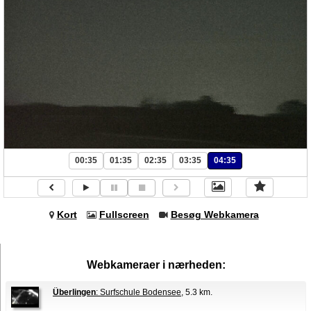
00:35
01:35
02:35
03:35
04:35
Kort
Fullscreen
Besøg Webkamera
Webkameraer i nærheden:
Überlingen
: Surfschule Bodensee
, 5.3 km.