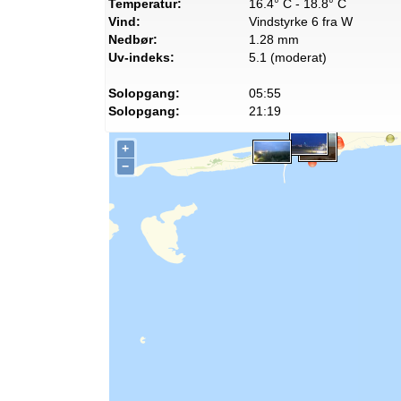
Temperatur:
16.4° C - 18.8° C
Vind:
Vindstyrke 6 fra W
Nedbør:
1.28 mm
Uv-indeks:
5.1 (moderat)
Solopgang:
05:55
Solopgang:
21:19
+
−