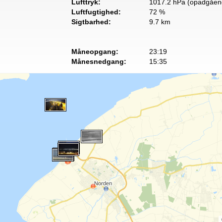
Lufttryk:
1017.2 hPa (opadgåen
Luftfugtighed:
72 %
Sigtbarhed:
9.7 km
Måneopgang:
23:19
Månesnedgang:
15:35