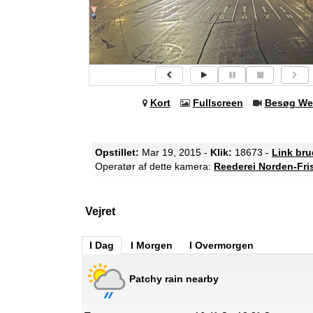
Kort
Fullscreen
Besøg We
Opstillet:
Mar 19, 2015 -
Klik:
18673 -
Link bru
Operatør af dette kamera:
Reederei Norden-Fri
Vejret
I Dag
I Morgen
I Overmorgen
Patchy rain nearby