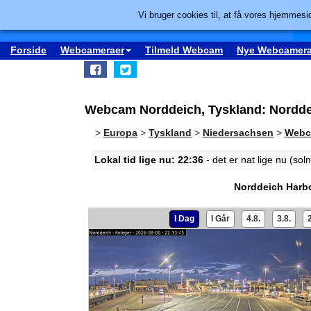
Vi bruger cookies til, at få vores hjemmesid
Forside
Webcameraer
Tilmeld Webcam
Nye Webcamera
Webcam Norddeich, Tyskland: Nordde
>
Europa
>
Tyskland
>
Niedersachsen
>
Webc
Lokal tid lige nu: 22:36
- det er nat lige nu (s
Norddeich Harb
I Dag
I Går
4.8.
3.8.
2