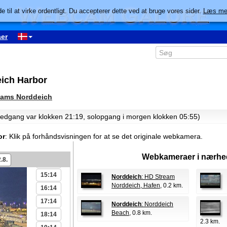
02:14
e til at virke ordentligt. Du accepterer dette ved at bruge vores sider.
Læs me
03:14
04:14
er
05:14
06:14
07:14
ich Harbor
08:14
09:14
ams Norddeich
10:14
olnedgang var klokken 21:19, solopgang i morgen klokken 05:55)
11:14
12:14
or
:
Klik på forhåndsvisningen for at se det originale webkamera.
13:14
Webkameraer i nærhe
.8.
14:14
15:14
Norddeich
: HD Stream
Norddeich, Hafen
, 0.2 km.
16:14
17:14
Norddeich
: Norddeich
Beach
, 0.8 km.
18:14
2.3 km.