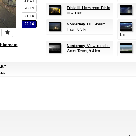
19:14
Frisia III
: Livestream Frisia
20:14
III
, 4.1 km.
21:14
22:14
Norderney
: HD Stream
Havn
, 8.3 km.
km.
bkamera
Norderney
: View from the
Water Tower
, 9.4 km.
dt?
sia