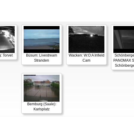
:
: Torvet
Büsum: Livestream
Wacken: W:O:A Infield
Schönberger
Stranden
Cam
PANOMAX S
Schönberge
Bernburg (Saale):
Karlsplatz