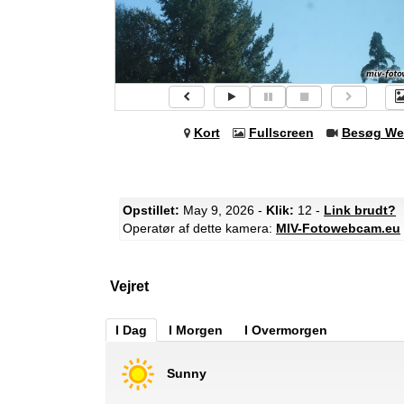
Kort
Fullscreen
Besøg We
Opstillet:
May 9, 2026 -
Klik:
12 -
Link brudt?
Operatør af dette kamera:
MIV-Fotowebcam.eu
Vejret
I Dag
I Morgen
I Overmorgen
Sunny