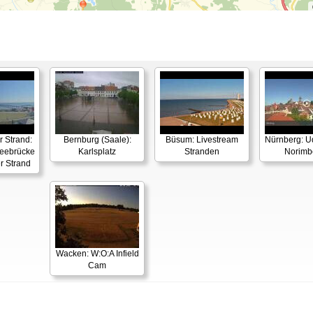
:
 Strand:
Bernburg (Saale):
Büsum: Livestream
Nürnberg: Ud
ebrücke
Karlsplatz
Stranden
Norimb
r Strand
Wacken: W:O:A Infield
Cam