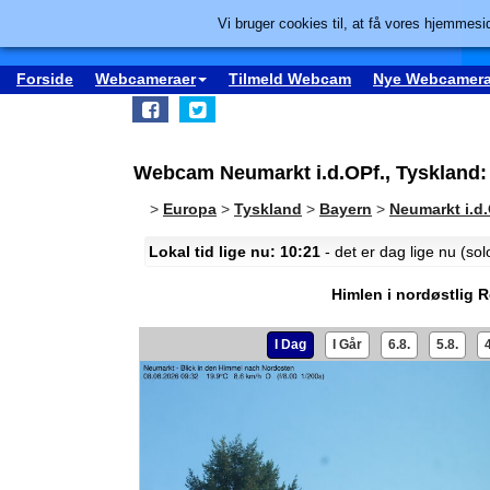
Vi bruger cookies til, at få vores hjemmesid
Forside
Webcameraer
Tilmeld Webcam
Nye Webcamera
Webcam Neumarkt i.d.OPf., Tyskland: 
>
Europa
>
Tyskland
>
Bayern
>
Neumarkt i.d.
Lokal tid lige nu: 10:21
- det er dag lige nu (so
Himlen i nordøstlig 
I Dag
I Går
6.8.
5.8.
4