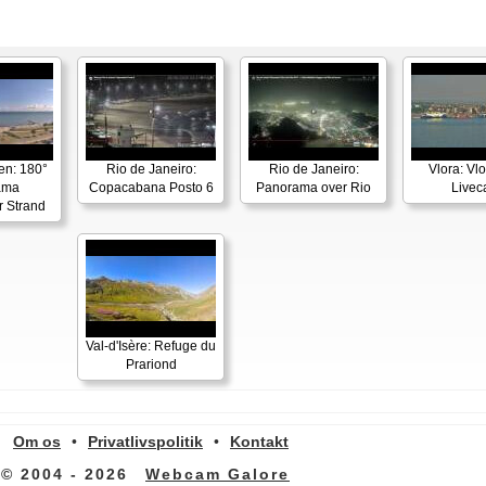
en: 180°
Rio de Janeiro:
Rio de Janeiro:
Vlora: Vl
ama
Copacabana Posto 6
Panorama over Rio
Live
r Strand
Val-d'Isère: Refuge du
Prariond
Om os
•
Privatlivspolitik
•
Kontakt
© 2004 - 2026
Webcam Galore