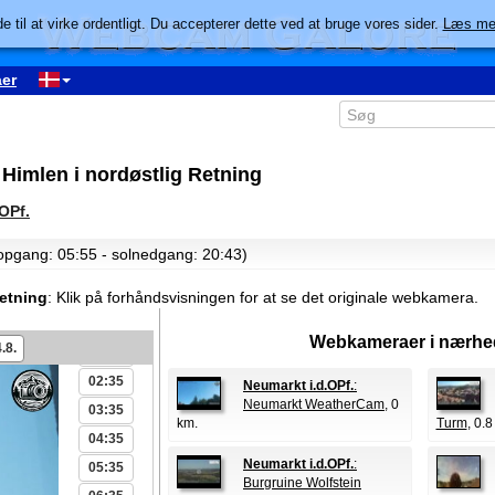
e til at virke ordentligt. Du accepterer dette ved at bruge vores sider.
Læs me
er
Himlen i nordøstlig Retning
OPf.
lopgang: 05:55 - solnedgang: 20:43)
Retning
:
Klik på forhåndsvisningen for at se det originale webkamera.
00:35
Webkameraer i nærhe
.8.
01:35
02:35
Neumarkt i.d.OPf.
:
Neumarkt WeatherCam
, 0
03:35
km.
Turm
, 0.8
04:35
Neumarkt i.d.OPf.
:
05:35
Burgruine Wolfstein