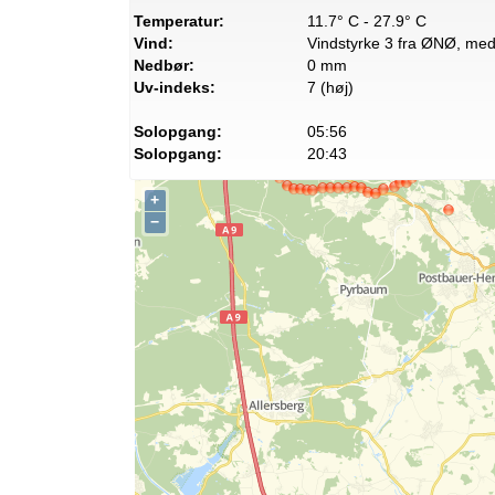
Temperatur:
11.7° C - 27.9° C
Vind:
Vindstyrke 3 fra ØNØ, med 
Nedbør:
0 mm
Uv-indeks:
7 (høj)
Solopgang:
05:56
Solopgang:
20:43
+
−