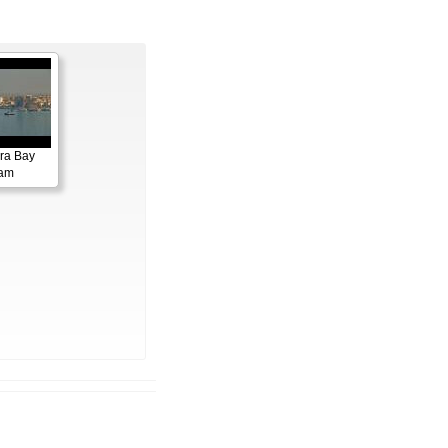
ora Bay
cam