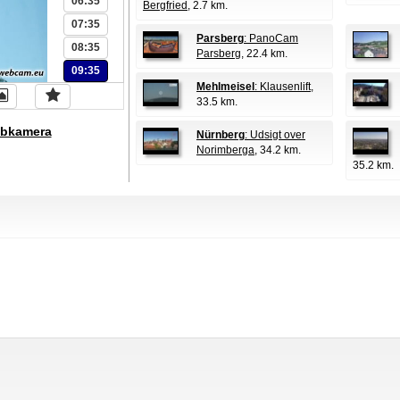
06:35
Bergfried
, 2.7 km.
07:35
Parsberg
: PanoCam
08:35
Parsberg
, 22.4 km.
09:35
Mehlmeisel
: Klausenlift
,
33.5 km.
bkamera
Nürnberg
: Udsigt over
Norimberga
, 34.2 km.
35.2 km.