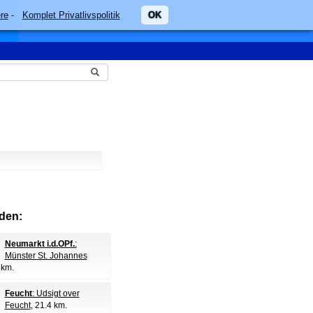
re
-
Komplet Privatlivspolitik
OK
den:
Neumarkt i.d.OPf.
:
Münster St. Johannes
 km.
Feucht
: Udsigt over
Feucht
, 21.4 km.