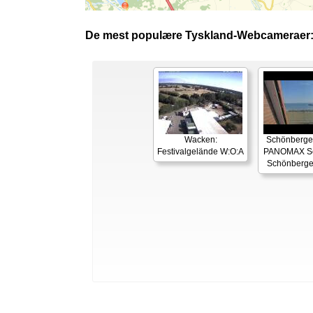
De mest populære Tyskland-Webcameraer
Wacken:
Schönberger
Festivalgelände W:O:A
PANOMAX Se
Schönberge