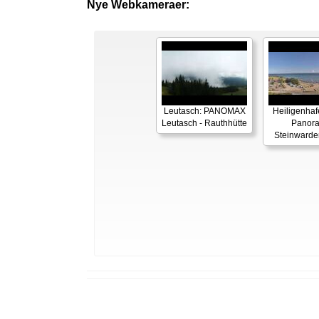
Nye Webkameraer:
Leutasch: PANOMAX
Heiligenhaf
Leutasch - Rauthhütte
Panor
Steinwarde