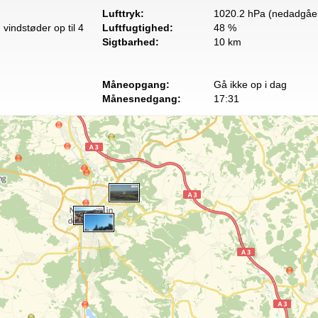
Lufttryk:
1020.2 hPa (nedadgåe
vindstøder op til 4
Luftfugtighed:
48 %
Sigtbarhed:
10 km
Måneopgang:
Gå ikke op i dag
Månesnedgang:
17:31