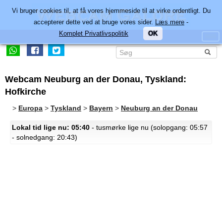
Vi bruger cookies til, at få vores hjemmeside til at virke ordentligt. Du
accepterer dette ved at bruge vores sider.
Læs mere
-
Komplet Privatlivspolitik
OK
Webcam Neuburg an der Donau, Tyskland:
Hofkirche
>
Europa
>
Tyskland
>
Bayern
>
Neuburg an der Donau
Lokal tid lige nu: 05:40
- tusmørke lige nu (solopgang: 05:57
- solnedgang: 20:43)