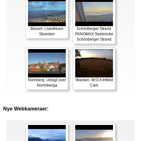
Büsum: Livestream
Schönberger Strand:
Stranden
PANOMAX Seebrücke
Schönberger Strand
Nürnberg: Udsigt over
Wacken: W:O:A Infield
Norimberga
Cam
Nye Webkameraer: