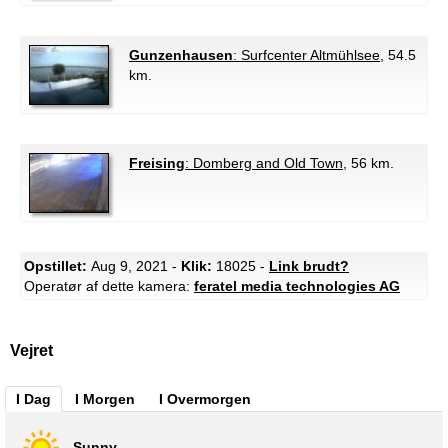
Gunzenhausen
: Surfcenter Altmühlsee
, 54.5
km.
Freising
: Domberg and Old Town
, 56 km.
Opstillet:
Aug 9, 2021 -
Klik:
18025 -
Link brudt?
Operatør af dette kamera:
feratel media technologies AG
Vejret
I Dag
I Morgen
I Overmorgen
Sunny