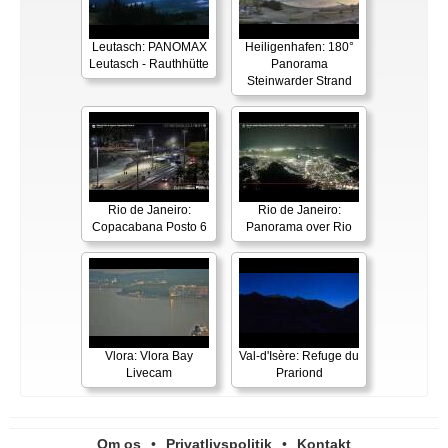
Leutasch: PANOMAX
Heiligenhafen: 180°
Leutasch - Rauthhütte
Panorama
Steinwarder Strand
Rio de Janeiro:
Rio de Janeiro:
Copacabana Posto 6
Panorama over Rio
Vlora: Vlora Bay
Val-d'Isère: Refuge du
Livecam
Prariond
Om os
•
Privatlivspolitik
•
Kontakt