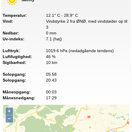
Temperatur:
12.1° C - 28.9° C
Vind:
Vindstyrke 2 fra ØNØ, med vindstøder op til
3
Nedbør:
0 mm
Uv-indeks:
7.1 (høj)
Lufttryk:
1019.6 hPa (nedadgående tendens)
Luftfugtighed:
46 %
Sigtbarhed:
10 km
Solopgang:
05:58
Solopgang:
20:43
Måneopgang:
00:03
Månesnedgang:
17:29
+
−