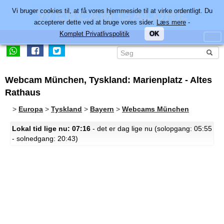
Vi bruger cookies til, at få vores hjemmeside til at virke ordentligt. Du
accepterer dette ved at bruge vores sider.
Læs mere
-
Komplet Privatlivspolitik
OK
Webcam München, Tyskland: Marienplatz - Altes
Rathaus
>
Europa
>
Tyskland
>
Bayern
>
Webcams München
Lokal tid lige nu: 07:16
- det er dag lige nu (solopgang: 05:55
- solnedgang: 20:43)