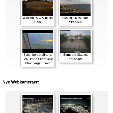
Wacken: W:O:A Infield
Büsum: Livestream
Cam
Stranden
Schönberger Strand:
Bernburg (Saale):
PANOMAX Seebrücke
Karlsplatz
Schönberger Strand
Nye Webkameraer: