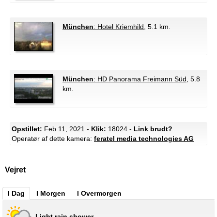
München
: Hotel Kriemhild
, 5.1 km.
München
: HD Panorama Freimann Süd
, 5.8
km.
Opstillet:
Feb 11, 2021 -
Klik:
18024 -
Link brudt?
Operatør af dette kamera:
feratel media technologies AG
Vejret
I Dag
I Morgen
I Overmorgen
Light rain shower