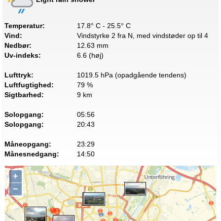
Temperatur:
17.8° C - 25.5° C
Vind:
Vindstyrke 2 fra N, med vindstøder op til 4
Nedbør:
12.63 mm
Uv-indeks:
6.6 (høj)
Lufttryk:
1019.5 hPa (opadgående tendens)
Luftfugtighed:
79 %
Sigtbarhed:
9 km
Solopgang:
05:56
Solopgang:
20:43
Måneopgang:
23:29
Månesnedgang:
14:50
+
−