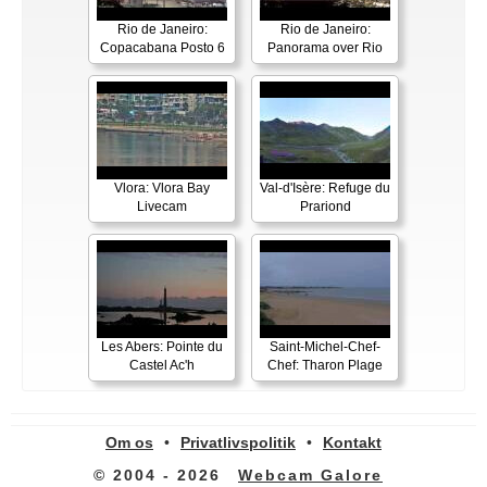
Rio de Janeiro:
Rio de Janeiro:
Copacabana Posto 6
Panorama over Rio
Vlora: Vlora Bay
Val-d'Isère: Refuge du
Livecam
Prariond
Les Abers: Pointe du
Saint-Michel-Chef-
Castel Ac'h
Chef: Tharon Plage
Om os
•
Privatlivspolitik
•
Kontakt
© 2004 - 2026
Webcam Galore