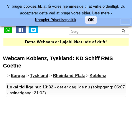
Vi bruger cookies til, at få vores hjemmeside til at virke ordentligt. Du
accepterer dette ved at bruge vores sider.
Læs mere
-
Komplet Privatlivspolitik
OK
Dette Webcam er i øjeblikket ude af drift!
Webcam Koblenz, Tyskland: KD Schiff RMS
Goethe
>
Europa
>
Tyskland
>
Rheinland-Pfalz
>
Koblenz
Lokal tid lige nu: 13:32
- det er dag lige nu (solopgang: 06:07
- solnedgang: 21:02)