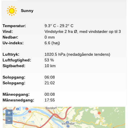
Sunny
Temperatur:
9.3° C - 29.2° C
Vind:
Vindstyrke 2 fra Ø, med vindstøder op til 3
Nedbør:
0 mm
Uv-indeks:
6.6 (høj)
Lufttryk:
1020.5 hPa (nedadgående tendens)
Luftfugtighed:
53 %
Sigtbarhed:
10 km
Solopgang:
06:08
Solopgang:
21:02
Måneopgang:
00:08
Månesnedgang:
17:55
+
−