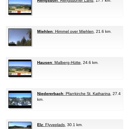
Rengsdorf
: Rengsdorfer Land
, 17.7 km.
Miehlen
: Himmel over Miehlen
, 21.6 km.
Hausen
: Malberg-Hütte
, 24.6 km.
Niedererbach
: Pfarrkirche St. Katharina
, 27.4
km.
Elz
: Flyveplads
, 30.1 km.