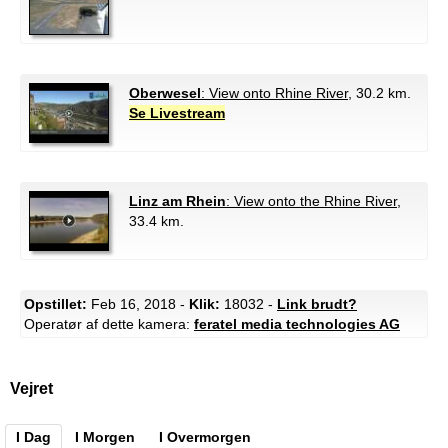
Oberwesel
: View onto Rhine River
, 30.2 km.
Se Livestream
Linz am Rhein
: View onto the Rhine River
,
33.4 km.
Opstillet:
Feb 16, 2018 -
Klik:
18032 -
Link brudt?
Operatør af dette kamera:
feratel media technologies AG
Vejret
I Dag
I Morgen
I Overmorgen