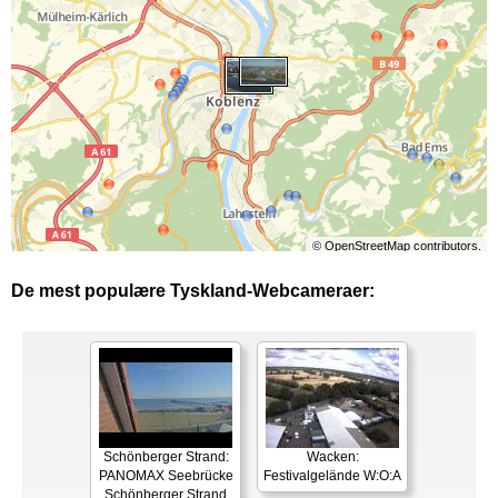
©
OpenStreetMap
contributors.
De mest populære Tyskland-Webcameraer:
Schönberger Strand:
Wacken:
PANOMAX Seebrücke
Festivalgelände W:O:A
Schönberger Strand