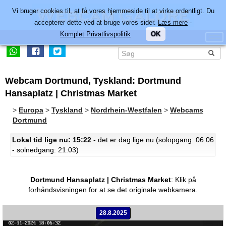
Vi bruger cookies til, at få vores hjemmeside til at virke ordentligt. Du
accepterer dette ved at bruge vores sider.
Læs mere
-
Komplet Privatlivspolitik
OK
Webcam Dortmund, Tyskland: Dortmund
Hansaplatz | Christmas Market
>
Europa
>
Tyskland
>
Nordrhein-Westfalen
>
Webcams
Dortmund
Lokal tid lige nu: 15:22
- det er dag lige nu (solopgang: 06:06
- solnedgang: 21:03)
Dortmund Hansaplatz | Christmas Market
:
Klik på
forhåndsvisningen for at se det originale webkamera.
28.8.2025