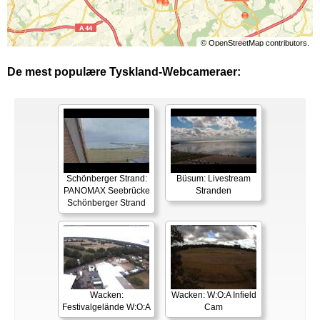
©
OpenStreetMap
contributors.
De mest populære Tyskland-Webcameraer:
Schönberger Strand:
Büsum: Livestream
PANOMAX Seebrücke
Stranden
Schönberger Strand
Wacken:
Wacken: W:O:A Infield
Festivalgelände W:O:A
Cam