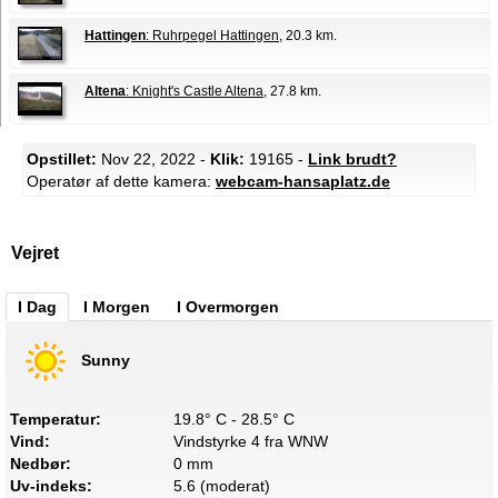
Hattingen
: Ruhrpegel Hattingen
, 20.3 km.
Altena
: Knight's Castle Altena
, 27.8 km.
Opstillet:
Nov 22, 2022 -
Klik:
19165 -
Link brudt?
Operatør af dette kamera:
webcam-hansaplatz.de
Vejret
I Dag
I Morgen
I Overmorgen
Sunny
Temperatur:
19.8° C - 28.5° C
Vind:
Vindstyrke 4 fra WNW
Nedbør:
0 mm
Uv-indeks:
5.6 (moderat)