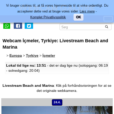
Vi bruger cookies til, at få vores hjemmeside til at virke ordentligt. Du
accepterer dette ved at bruge vores sider.
Læs mere
-
Komplet Privatlivspolitik
OK
Webcam İçmeler, Tyrkiye: Livestream Beach and
Marina
>
Europa
>
Tyrkiye
>
İçmeler
Lokal tid lige nu: 13:51
- det er dag lige nu (solopgang: 06:19
- solnedgang: 20:04)
Livestream Beach and Marina
:
Klik på forhåndsvisningen for at se
det originale webkamera.
24.4.