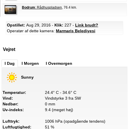
Bodrum
: Rådhuspladsen
, 76.4 km.
Opstillet:
Aug 29, 2016 -
Klik:
227 -
Link brudt?
Operatør af dette kamera:
Marmaris Belediyesi
Vejret
I Dag
I Morgen
I Overmorgen
Sunny
Temperatur:
24.4° C - 34.6° C
Vind:
Vindstyrke 3 fra SW
Nedbør:
0 mm
Uv-indeks:
9.4 (meget høj)
Lufttryk:
1006 hPa (opadgående tendens)
Luftfugtighed:
51 %