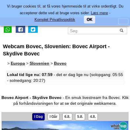
Vi bruger cookies til, at få vores hjemmeside til at virke ordentligt. Du
accepterer dette ved at bruge vores sider.
Læs mere
-
Komplet Privatlivspolitik
OK
Webcam Bovec, Slovenien: Bovec Airport -
Skydive Bovec
>
Europa
>
Slovenien
>
Bovec
Lokal tid lige nu: 07:59
- det er dag lige nu (solopgang: 05:55
- solnedgang: 20:27)
Bovec Airport - Skydive Bovec
- En smuk livestream fra Bovec.
Klik
på forhåndsvisningen for at se det originale webkamera.
I Dag
I Går
6.8.
5.8.
4.8.