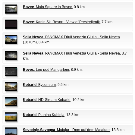
Bovec
: Main Square in Bovec
, 0.8 km.
Bovec
: Kanin Ski Resort - View of Prestreljenik
, 7.7 km.
Sella Nevea
: PANOMAX Friuli Venezia Giulia - Sella Nevea
(1870m)
, 8.4 km.
Sella Nevea
: PANOMAX Friuli Venezia Giulia - Sella Nevea
, 8.7
km.
Bovec
: Log pod Mangartom
, 8.9 km.
Kobarid
: Bycentrum
, 9.5 km.
Kobarid
: HD-Stream Kobarid
, 10.2 km.
Kobarid
: Planina Kuhinja
, 13.3 km.
Sovodnje-Savogna
: Matajur - Dom auf dem Matajure
, 13.8 km.