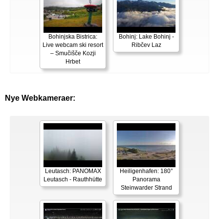
Bohinjska Bistrica:
Bohinj: Lake Bohinj -
Live webcam ski resort
Ribčev Laz
– Smučišče Kozji
Hrbet
Nye Webkameraer:
Leutasch: PANOMAX
Heiligenhafen: 180°
Leutasch - Rauthhütte
Panorama
Steinwarder Strand