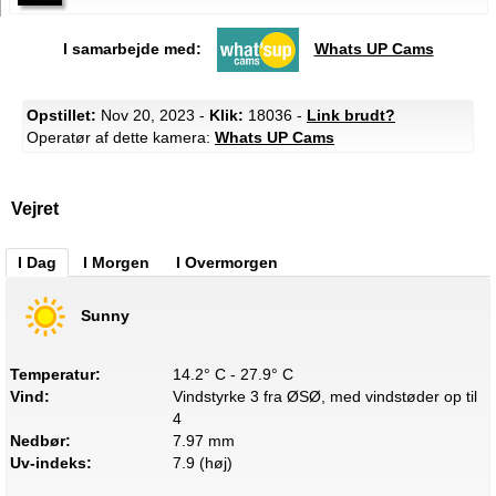
I samarbejde med:
Whats UP Cams
Opstillet:
Nov 20, 2023 -
Klik:
18036 -
Link brudt?
Operatør af dette kamera:
Whats UP Cams
Vejret
I Dag
I Morgen
I Overmorgen
Sunny
Temperatur:
14.2° C - 27.9° C
Vind:
Vindstyrke 3 fra ØSØ, med vindstøder op til
4
Nedbør:
7.97 mm
Uv-indeks:
7.9 (høj)