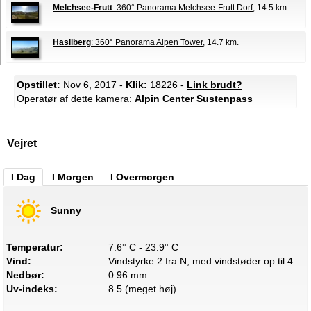
Melchsee-Frutt
: 360° Panorama Melchsee-Frutt Dorf
, 14.5 km.
Hasliberg
: 360° Panorama Alpen Tower
, 14.7 km.
Opstillet:
Nov 6, 2017 -
Klik:
18226 -
Link brudt?
Operatør af dette kamera:
Alpin Center Sustenpass
Vejret
I Dag
I Morgen
I Overmorgen
Sunny
Temperatur:
7.6° C - 23.9° C
Vind:
Vindstyrke 2 fra N, med vindstøder op til 4
Nedbør:
0.96 mm
Uv-indeks:
8.5 (meget høj)