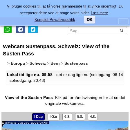
Vi bruger cookies til, at få vores hjemmeside til at virke ordentligt. Du
accepterer dette ved at bruge vores sider.
Læs mere
-
Komplet Privatlivspolitik
OK
Webcam Sustenpass, Schweiz: View of the
Susten Pass
>
Europa
>
Schweiz
>
Bern
>
Sustenpass
Lokal tid lige nu: 09:58
- det er dag lige nu (solopgang: 06:14
- solnedgang: 20:48)
View of the Susten Pass
:
Klik på forhåndsvisningen for at se det
originale webkamera.
I Dag
I Går
6.8.
5.8.
4.8.