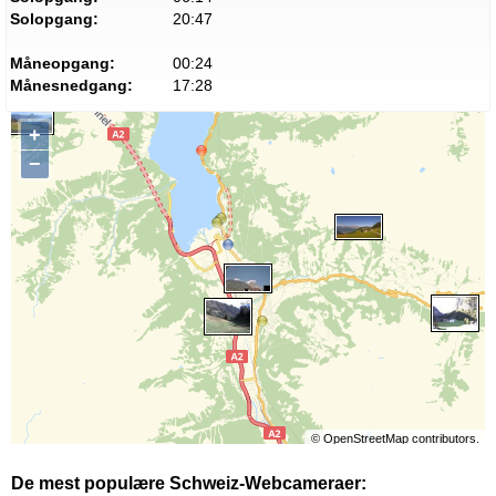
Solopgang:
20:47
Måneopgang:
00:24
Månesnedgang:
17:28
+
−
©
OpenStreetMap
contributors.
De mest populære Schweiz-Webcameraer: