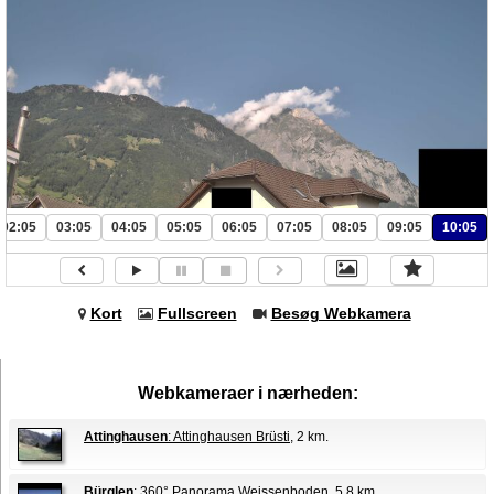
02:05
03:05
04:05
05:05
06:05
07:05
08:05
09:05
10:05
Kort
Fullscreen
Besøg Webkamera
Webkameraer i nærheden:
Attinghausen
: Attinghausen Brüsti
, 2 km.
Bürglen
: 360° Panorama Weissenboden
, 5.8 km.