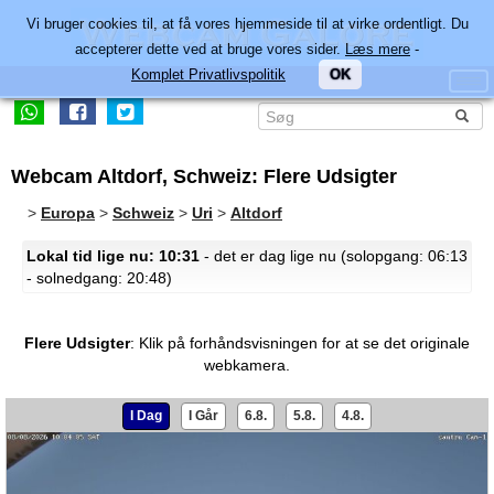
Vi bruger cookies til, at få vores hjemmeside til at virke ordentligt. Du
accepterer dette ved at bruge vores sider.
Læs mere
-
Komplet Privatlivspolitik
OK
Webcam Altdorf, Schweiz: Flere Udsigter
>
Europa
>
Schweiz
>
Uri
>
Altdorf
Lokal tid lige nu: 10:31
- det er dag lige nu (solopgang: 06:13
- solnedgang: 20:48)
Flere Udsigter
:
Klik på forhåndsvisningen for at se det originale
webkamera.
I Dag
I Går
6.8.
5.8.
4.8.