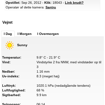
Opstillet:
Sep 26, 2012 -
Klik:
18043 -
Link brudt?
Operatør af dette kamera:
Santru
Vejret
I Dag
I Morgen
I Overmorgen
Sunny
Temperatur:
9.8° C - 21.9° C
Vind:
Vindstyrke 2 fra NNW, med vindstøder op til
3
Nedbør:
1.16 mm
Uv-indeks:
8.3 (meget høj)
Lufttryk:
1020.1 hPa (nedadgående tendens)
Luftfugtighed:
68 %
Sigtbarhed:
9.9 km
Solopgang:
06:14