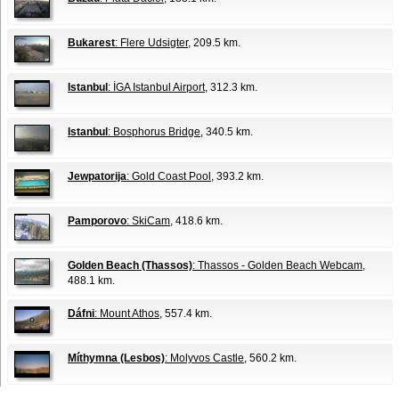
Bukarest
: Flere Udsigter
, 209.5 km.
Istanbul
: İGA Istanbul Airport
, 312.3 km.
Istanbul
: Bosphorus Bridge
, 340.5 km.
Jewpatorija
: Gold Coast Pool
, 393.2 km.
Pamporovo
: SkiCam
, 418.6 km.
Golden Beach (Thassos)
: Thassos - Golden Beach Webcam
,
488.1 km.
Dáfni
: Mount Athos
, 557.4 km.
Míthymna (Lesbos)
: Molyvos Castle
, 560.2 km.