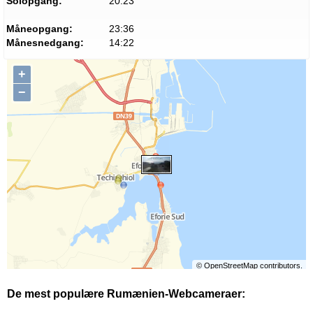
Solopgang:
20:23
Måneopgang:
23:36
Månesnedgang:
14:22
+
−
©
OpenStreetMap
contributors.
De mest populære Rumænien-Webcameraer: