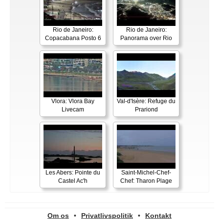
Rio de Janeiro:
Rio de Janeiro:
Copacabana Posto 6
Panorama over Rio
Vlora: Vlora Bay
Val-d'Isère: Refuge du
Livecam
Prariond
Les Abers: Pointe du
Saint-Michel-Chef-
Castel Ac'h
Chef: Tharon Plage
Om os
•
Privatlivspolitik
•
Kontakt