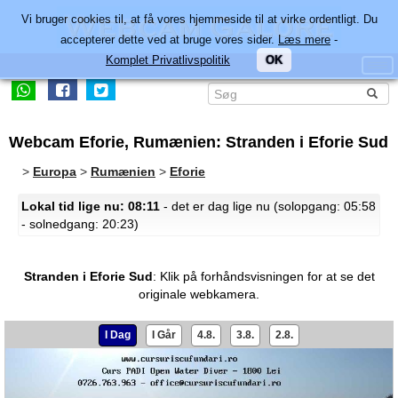
Vi bruger cookies til, at få vores hjemmeside til at virke ordentligt. Du
accepterer dette ved at bruge vores sider.
Læs mere
-
Komplet Privatlivspolitik
OK
Webcam Eforie, Rumænien: Stranden i Eforie Sud
>
Europa
>
Rumænien
>
Eforie
Lokal tid lige nu: 08:11
- det er dag lige nu (solopgang: 05:58
- solnedgang: 20:23)
Stranden i Eforie Sud
:
Klik på forhåndsvisningen for at se det
originale webkamera.
I Dag
I Går
4.8.
3.8.
2.8.