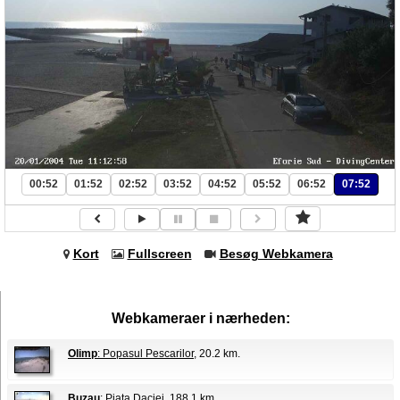
00:52
01:52
02:52
03:52
04:52
05:52
06:52
07:52
Kort
Fullscreen
Besøg Webkamera
Webkameraer i nærheden:
Olimp
: Popasul Pescarilor
, 20.2 km.
Buzau
: Piata Daciei
, 188.1 km.