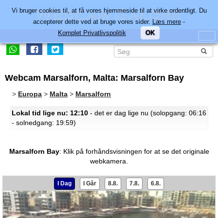
Vi bruger cookies til, at få vores hjemmeside til at virke ordentligt. Du
accepterer dette ved at bruge vores sider.
Læs mere
-
Komplet Privatlivspolitik
OK
Webcam Marsalforn, Malta: Marsalforn Bay
>
Europa
>
Malta
>
Marsalforn
Lokal tid lige nu: 12:10
- det er dag lige nu (solopgang: 06:16
- solnedgang: 19:59)
Marsalforn Bay
:
Klik på forhåndsvisningen for at se det originale
webkamera.
I Dag
I Går
8.8.
7.8.
6.8.