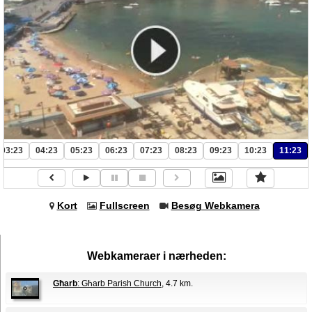
03:23
04:23
05:23
06:23
07:23
08:23
09:23
10:23
11:23
Kort
Fullscreen
Besøg Webkamera
Webkameraer i nærheden:
Għarb
: Għarb Parish Church
, 4.7 km.