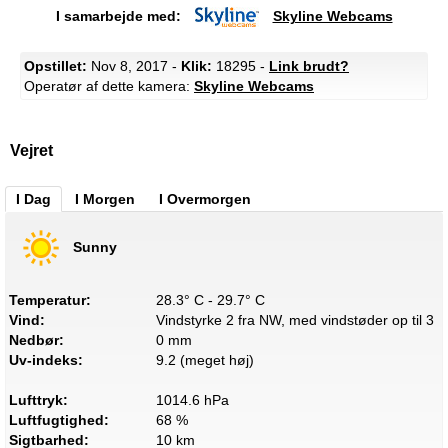
I samarbejde med:
Skyline Webcams
Opstillet:
Nov 8, 2017 -
Klik:
18295 -
Link brudt?
Operatør af dette kamera:
Skyline Webcams
Vejret
I Dag
I Morgen
I Overmorgen
Sunny
Temperatur:
28.3° C - 29.7° C
Vind:
Vindstyrke 2 fra NW, med vindstøder op til 3
Nedbør:
0 mm
Uv-indeks:
9.2 (meget høj)
Lufttryk:
1014.6 hPa
Luftfugtighed:
68 %
Sigtbarhed:
10 km