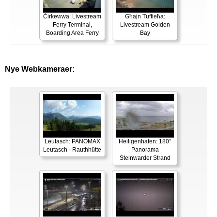
Ċirkewwa: Livestream
Għajn Tuffieħa:
Ferry Terminal,
Livestream Golden
Boarding Area Ferry
Bay
Nye Webkameraer:
Leutasch: PANOMAX
Heiligenhafen: 180°
Leutasch - Rauthhütte
Panorama
Steinwarder Strand