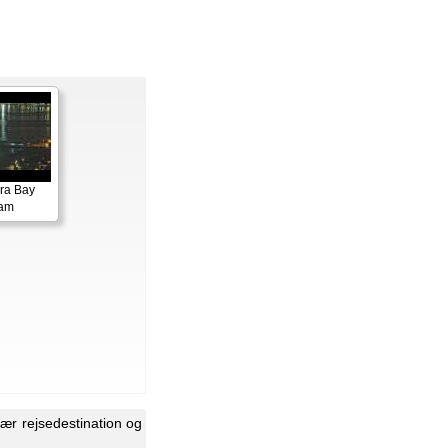
ora Bay
cam
lær rejsedestination og