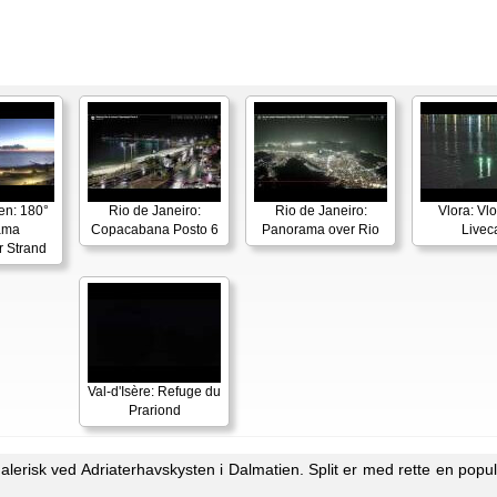
en: 180°
Rio de Janeiro:
Rio de Janeiro:
Vlora: Vl
ama
Copacabana Posto 6
Panorama over Rio
Live
r Strand
Val-d'Isère: Refuge du
Prariond
malerisk ved Adriaterhavskysten i Dalmatien. Split er med rette en popu