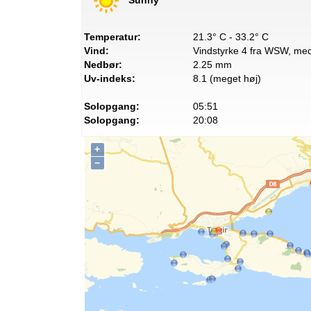
Temperatur:
21.3° C - 33.2° C
Vind:
Vindstyrke 4 fra WSW, med 
Nedbør:
2.25 mm
Uv-indeks:
8.1 (meget høj)
Solopgang:
05:51
Solopgang:
20:08
+
−