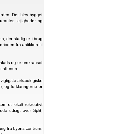
erden. Det blev bygget
ranter, lejligheder og
en, der stadig er i brug
rioden fra antikken til
Palads og er omkranset
m aftenen.
 vigtigste arkæologiske
e, og forklaringerne er
m et lokalt rekreativt
ede udsigt over Split,
ang fra byens centrum.