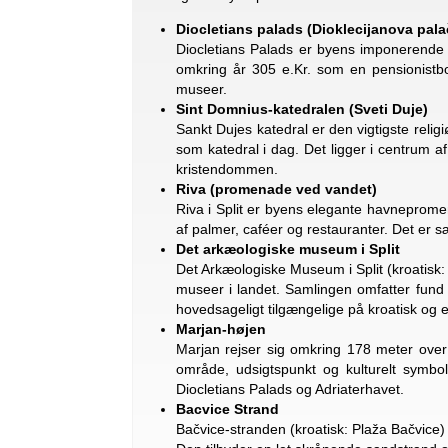
Diocletians palads (Dioklecijanova pala
Diocletians Palads er byens imponerende h
omkring år 305 e.Kr. som en pensionistbol
museer.
Sint Domnius-katedralen (Sveti Duje)
Sankt Dujes katedral er den vigtigste religi
som katedral i dag. Det ligger i centrum a
kristendommen.
Riva (promenade ved vandet)
Riva i Split er byens elegante havneprom
af palmer, caféer og restauranter. Det er 
Det arkæologiske museum i Split
Det Arkæologiske Museum i Split (kroatisk:
museer i landet. Samlingen omfatter fund fr
hovedsageligt tilgængelige på kroatisk og 
Marjan-højen
Marjan rejser sig omkring 178 meter over 
område, udsigtspunkt og kulturelt symbol
Diocletians Palads og Adriaterhavet.
Bacvice Strand
Bačvice-stranden (kroatisk: Plaža Bačvice