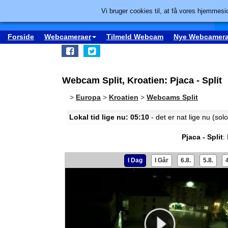
Vi bruger cookies til, at få vores hjemmesid
Forside
Webcameraer
Tilmeld Webcam
Nye Webcamera
Webcam Split, Kroatien: Pjaca - Split
>
Europa
>
Kroatien
>
Webcams Split
Lokal tid lige nu: 05:10
- det er nat lige nu (so
Pjaca - Split
:
I Dag
I Går
6.8.
5.8.
4