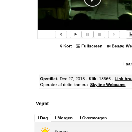
Kort
Fullscreen
Besøg We
I s
Opstillet:
Dec 27, 2015 -
Klik:
18566 -
Link bru
Operatør af dette kamera:
Skyline Webcams
Vejret
I Dag
I Morgen
I Overmorgen
Sunny