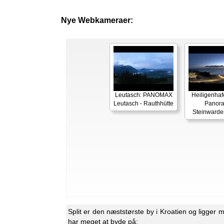
Nye Webkameraer:
Leutasch: PANOMAX
Heiligenhaf
Leutasch - Rauthhütte
Panor
Steinwarde
Split er den næststørste by i Kroatien og ligger 
har meget at byde på: