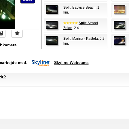
Split
: Bačvice Beach
, 1
km.
Split
: Strand
Žnjan
, 2.4 km.
Split
: Marina - Kaštela
, 5.2
km.
bkamera
amarbejde med:
Skyline Webcams
dt?