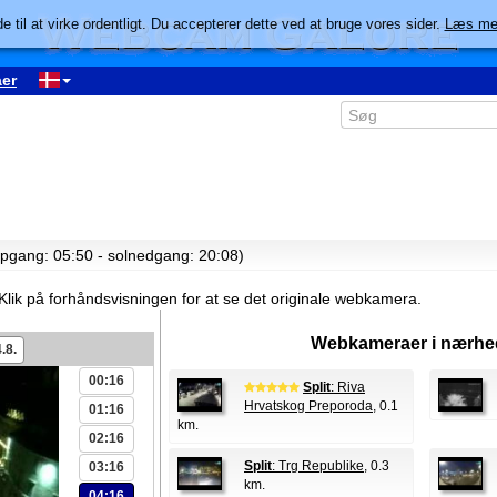
e til at virke ordentligt. Du accepterer dette ved at bruge vores sider.
Læs me
er
lopgang: 05:50 - solnedgang: 20:08)
Klik på forhåndsvisningen for at se det originale webkamera.
Webkameraer i nærhe
.8.
00:16
Split
: Riva
Hrvatskog Preporoda
, 0.1
01:16
km.
02:16
Split
: Trg Republike
, 0.3
03:16
km.
04:16