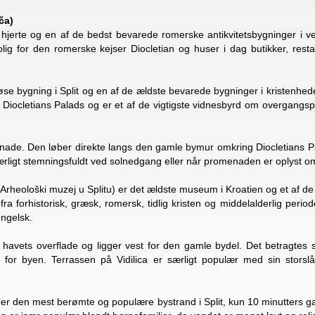
ča)
jerte og en af ​​de bedst bevarede romerske antikvitetsbygninger i v
ig for den romerske kejser Diocletian og huser i dag butikker, restau
øse bygning i Split og en af ​​de ældste bevarede bygninger i kristenhed
f Diocletians Palads og er et af de vigtigste vidnesbyrd om overgangspe
enade. Den løber direkte langs den gamle bymur omkring Diocletians 
særligt stemningsfuldt ved solnedgang eller når promenaden er oplyst o
 Arheološki muzej u Splitu) er det ældste museum i Kroatien og et af de
a forhistorisk, græsk, romersk, tidlig kristen og middelalderlig period
engelsk.
havets overflade og ligger vest for den gamle bydel. Det betragtes so
 for byen. Terrassen på Vidilica er særligt populær med sin storslå
) er den mest berømte og populære bystrand i Split, kun 10 minutters g