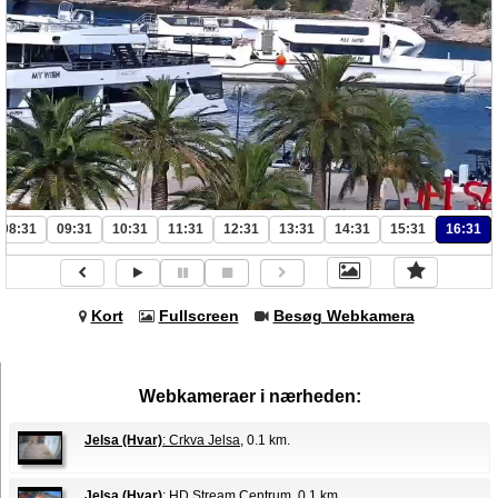
08:31
09:31
10:31
11:31
12:31
13:31
14:31
15:31
16:31
Kort
Fullscreen
Besøg Webkamera
Webkameraer i nærheden:
Jelsa (Hvar)
: Crkva Jelsa
, 0.1 km.
Jelsa (Hvar)
: HD Stream Centrum
, 0.1 km.