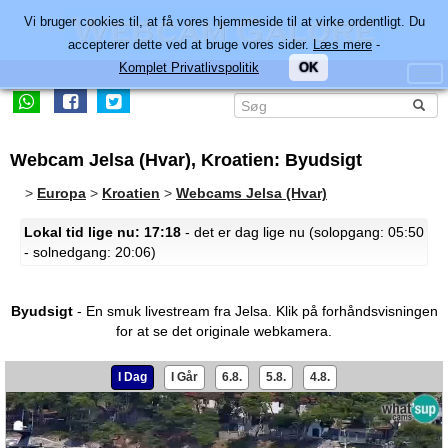
Vi bruger cookies til, at få vores hjemmeside til at virke ordentligt. Du
accepterer dette ved at bruge vores sider.
Læs mere
-
Komplet Privatlivspolitik
OK
Webcam Jelsa (Hvar), Kroatien: Byudsigt
>
Europa
>
Kroatien
>
Webcams Jelsa (Hvar)
Lokal tid lige nu: 17:18
- det er dag lige nu (solopgang: 05:50
- solnedgang: 20:06)
Byudsigt
- En smuk livestream fra Jelsa.
Klik på forhåndsvisningen
for at se det originale webkamera.
I Dag
I Går
6.8.
5.8.
4.8.