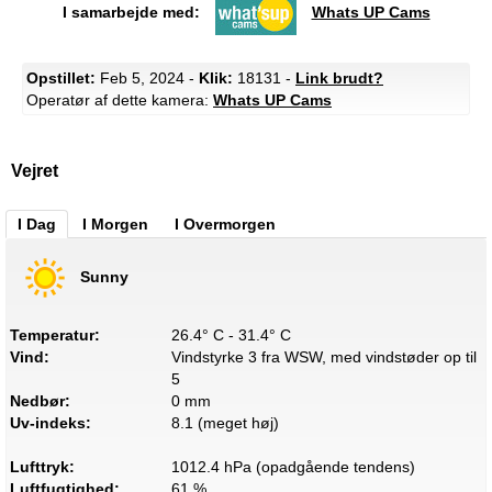
I samarbejde med:
Whats UP Cams
Opstillet:
Feb 5, 2024 -
Klik:
18131 -
Link brudt?
Operatør af dette kamera:
Whats UP Cams
Vejret
I Dag
I Morgen
I Overmorgen
Sunny
Temperatur:
26.4° C - 31.4° C
Vind:
Vindstyrke 3 fra WSW, med vindstøder op til
5
Nedbør:
0 mm
Uv-indeks:
8.1 (meget høj)
Lufttryk:
1012.4 hPa (opadgående tendens)
Luftfugtighed:
61 %