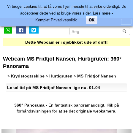
Vi bruger cookies til, at få vores hjemmeside til at virke ordentligt. Du
accepterer dette ved at bruge vores sider.
Læs mere
-
Komplet Privatlivspolitik
OK
Dette Webcam er i øjeblikket ude af drift!
Webcam MS Fridtjof Nansen, Hurtigruten: 360°
Panorama
>
Krydstogtsskibe
>
Hurtigruten
>
MS Fridtjof Nansen
Lokal tid på MS Fridtjof Nansen lige nu: 01:04
360° Panorama
- En fantastisk panoramaudsigt.
Klik på
forhåndsvisningen for at se det originale webkamera.
Previous
Nex