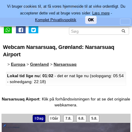
Vi bruger cookies til, at få vores hjemmeside til at virke ordentligt. Du
accepterer dette ved at bruge vores sider.
Læs mere
-
Komplet Privatlivspolitik
OK
Webcam Narsarsuaq, Grønland: Narsarsuaq
Airport
>
Europa
>
Grønland
>
Narsarsuaq
Lokal tid lige nu: 01:02
- det er nat lige nu (solopgang: 05:54
- solnedgang: 22:18)
Narsarsuaq Airport
:
Klik på forhåndsvisningen for at se det originale
webkamera.
I Dag
I Går
7.8.
6.8.
5.8.