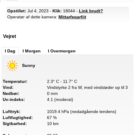
Opstillet:
Jul 4, 2023 -
Klik:
18044 -
Link brudt?
Operatør af dette kamera:
Mittarfeqarfiit
Vejret
I Dag
I Morgen
I Overmorgen
Sunny
Temperatur:
2.3° C - 11.7° C
Vind:
Vindstyrke 2 fra W, med vindstøder op til 3
Nedbør:
0 mm
Uv-indeks:
4.1 (moderat)
Lufttryk:
1019.4 hPa (nedadgående tendens)
Luftfugtighed:
67 %
Sigtbarhed:
10 km