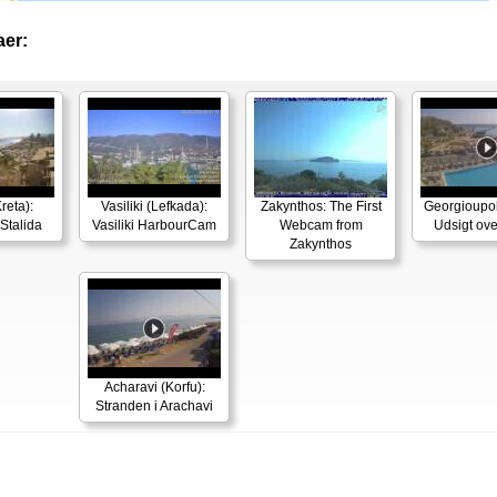
er:
reta):
Vasiliki (Lefkada):
Zakynthos: The First
Georgioupoli
Stalida
Vasiliki HarbourCam
Webcam from
Udsigt ove
Zakynthos
Acharavi (Korfu):
Stranden i Arachavi