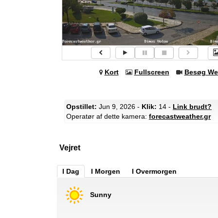
Kort
Fullscreen
Besøg We
Opstillet:
Jun 9, 2026 -
Klik:
14 -
Link brudt?
Operatør af dette kamera:
forecastweather.gr
Vejret
I Dag
I Morgen
I Overmorgen
Sunny