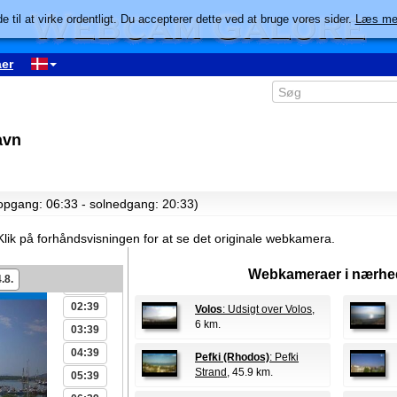
e til at virke ordentligt. Du accepterer dette ved at bruge vores sider.
Læs me
er
avn
lopgang: 06:33 - solnedgang: 20:33)
Klik på forhåndsvisningen for at se det originale webkamera.
00:39
Webkameraer i nærhe
.8.
01:39
02:39
Volos
: Udsigt over Volos
,
6 km.
03:39
04:39
Pefki (Rhodos)
: Pefki
Strand
, 45.9 km.
05:39