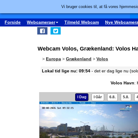
Vi bruger cookies til, at få vores hjemmesid
Forside
Webcameraer
Tilmeld Webcam
Nye Webcamera
Webcam Volos, Grækenland: Volos H
>
Europa
>
Grækenland
>
Volos
Lokal tid lige nu: 09:54
- det er dag lige nu (so
Volos Havn
:
I Dag
I Går
6.8.
5.8.
4