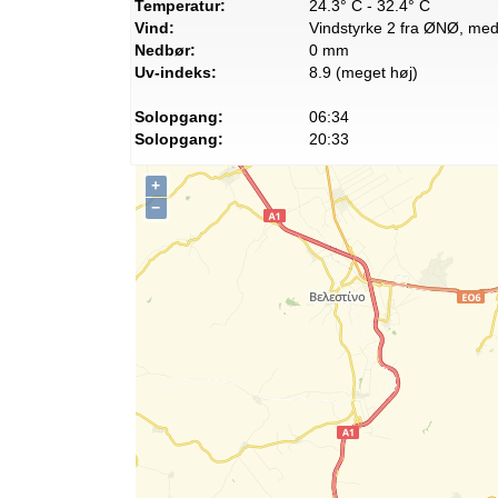
Temperatur:
24.3° C - 32.4° C
Vind:
Vindstyrke 2 fra ØNØ, med 
Nedbør:
0 mm
Uv-indeks:
8.9 (meget høj)
Solopgang:
06:34
Solopgang:
20:33
+
−