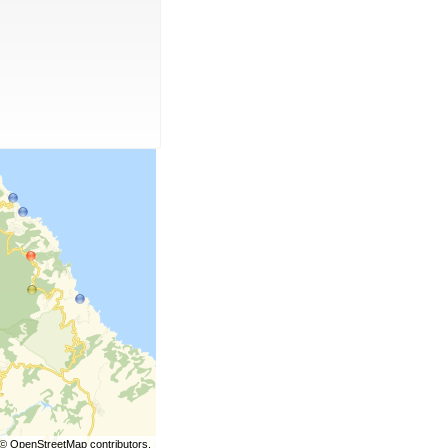
©
OpenStreetMap
contributors.