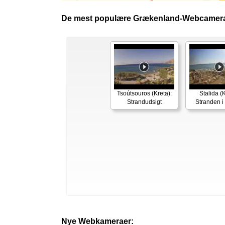
De mest populære Grækenland-Webcamera
Tsoútsouros (Kreta):
Stalida (K
Strandudsigt
Stranden i 
Nye Webkameraer: