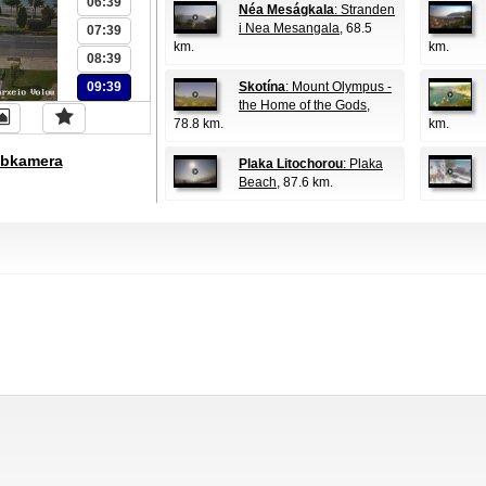
06:39
Néa Meságkala
: Stranden
i Nea Mesangala
, 68.5
07:39
km.
km.
08:39
09:39
Skotína
: Mount Olympus -
the Home of the Gods
,
78.8 km.
km.
bkamera
Plaka Litochorou
: Plaka
Beach
, 87.6 km.