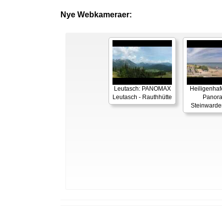
Nye Webkameraer:
Leutasch: PANOMAX
Heiligenhaf
Leutasch - Rauthhütte
Panor
Steinwarde