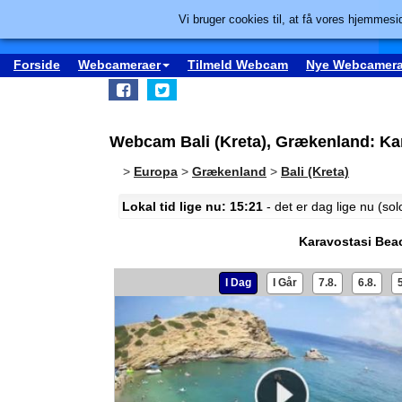
Vi bruger cookies til, at få vores hjemmesid
Forside
Webcameraer
Tilmeld Webcam
Nye Webcamera
Webcam Bali (Kreta), Grækenland: Ka
>
Europa
>
Grækenland
>
Bali (Kreta)
Lokal tid lige nu: 15:21
- det er dag lige nu (so
Karavostasi Bea
I Dag
I Går
7.8.
6.8.
5