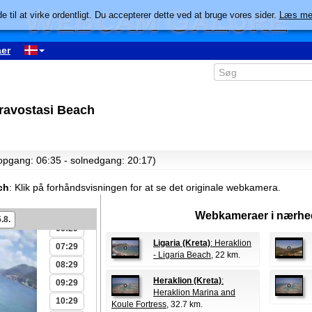
e til at virke ordentligt. Du accepterer dette ved at bruge vores sider.
Læs me
er
ravostasi Beach
00:29
01:29
02:29
lopgang: 06:35 - solnedgang: 20:17)
03:29
ch
:
Klik på forhåndsvisningen for at se det originale webkamera.
04:29
05:29
Webkameraer i nærhe
.8.
06:29
Ligaria (Kreta)
: Heraklion
07:29
- Ligaria Beach
, 22 km.
08:29
Heraklion (Kreta)
:
09:29
Heraklion Marina and
10:29
Koule Fortress
, 32.7 km.