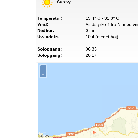
Sunny
Temperatur:
19.4° C - 31.8° C
Vind:
Vindstyrke 4 fra N, med vin
Nedbør:
0 mm
Uv-indeks:
10.4 (meget høj)
Solopgang:
06:35
Solopgang:
20:17
+
−