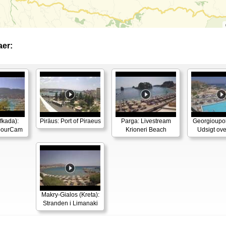
er:
efkada):
Piräus: Port of Piraeus
Parga: Livestream
Georgioupoli
rbourCam
Krioneri Beach
Udsigt ove
Makry-Gialos (Kreta):
Stranden i Limanaki