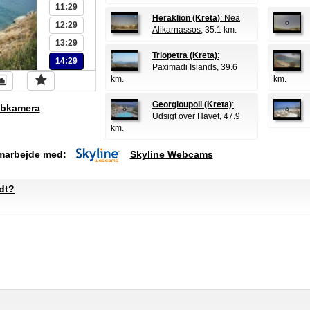
11:29
Heraklion (Kreta)
: Nea
12:29
Alikarnassos
, 35.1 km.
13:29
Triopetra (Kreta)
:
14:29
Paximadi Islands
, 39.6
km.
km.
Georgioupoli (Kreta)
:
bkamera
Udsigt over Havet
, 47.9
km.
amarbejde med:
Skyline Webcams
dt?