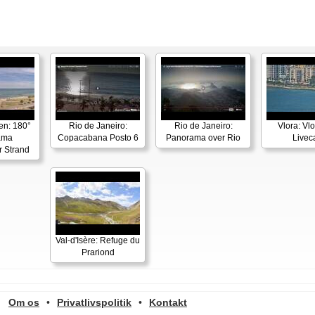
en: 180°
Rio de Janeiro:
Rio de Janeiro:
Vlora: Vl
ama
Copacabana Posto 6
Panorama over Rio
Live
r Strand
Val-d'Isère: Refuge du
Prariond
Om os
•
Privatlivspolitik
•
Kontakt