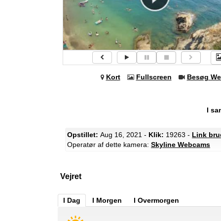
Kort
Fullscreen
Besøg We
I s
Opstillet:
Aug 16, 2021 -
Klik:
19263 -
Link bru
Operatør af dette kamera:
Skyline Webcams
Vejret
I Dag
I Morgen
I Overmorgen