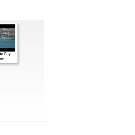
ora Bay
cam