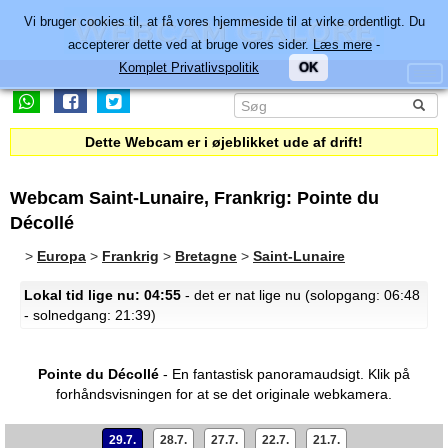
Vi bruger cookies til, at få vores hjemmeside til at virke ordentligt. Du
accepterer dette ved at bruge vores sider.
Læs mere
-
Komplet Privatlivspolitik
OK
Dette Webcam er i øjeblikket ude af drift!
Webcam Saint-Lunaire, Frankrig: Pointe du
Décollé
>
Europa
>
Frankrig
>
Bretagne
>
Saint-Lunaire
Lokal tid lige nu: 04:55
- det er nat lige nu (solopgang: 06:48
- solnedgang: 21:39)
Pointe du Décollé
- En fantastisk panoramaudsigt.
Klik på
forhåndsvisningen for at se det originale webkamera.
29.7.
28.7.
27.7.
22.7.
21.7.