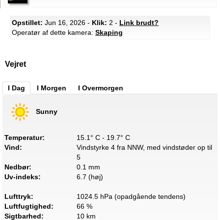
Opstillet:
Jun 16, 2026 -
Klik:
2 -
Link brudt?
Operatør af dette kamera:
Skaping
Vejret
I Dag
I Morgen
I Overmorgen
Sunny
Temperatur:
15.1° C - 19.7° C
Vind:
Vindstyrke 4 fra NNW, med vindstøder op til
5
Nedbør:
0.1 mm
Uv-indeks:
6.7 (høj)
Lufttryk:
1024.5 hPa (opadgående tendens)
Luftfugtighed:
66 %
Sigtbarhed:
10 km