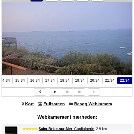
14:34
15:34
16:34
17:34
18:34
19:34
20:34
21:34
22:34
Kort
Fullscreen
Besøg Webkamera
Webkameraer i nærheden:
Saint-Briac-sur-Mer
: Capitainerie
, 2.9 km.