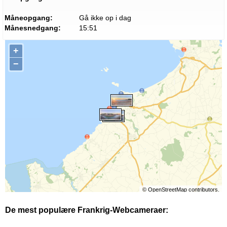
Måneopgang:
Gå ikke op i dag
Månesnedgang:
15:51
+
−
©
OpenStreetMap
contributors.
De mest populære Frankrig-Webcameraer: