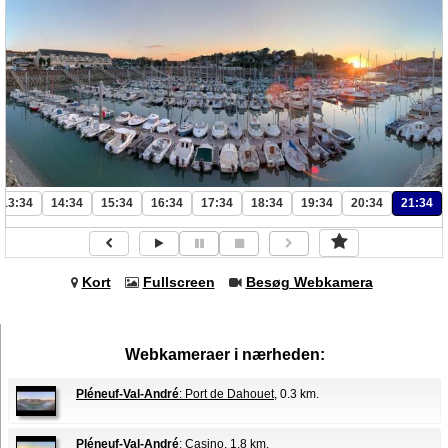
13:34
14:34
15:34
16:34
17:34
18:34
19:34
20:34
21:34
Kort
Fullscreen
Besøg Webkamera
Webkameraer i nærheden:
Pléneuf-Val-André
: Port de Dahouet
, 0.3 km.
Pléneuf-Val-André
: Casino
, 1.8 km.