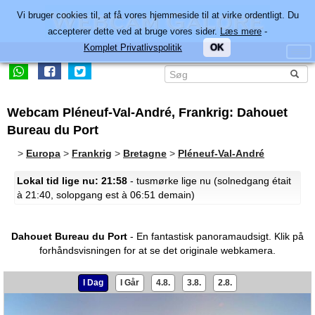
Vi bruger cookies til, at få vores hjemmeside til at virke ordentligt. Du
accepterer dette ved at bruge vores sider.
Læs mere
-
Komplet Privatlivspolitik
OK
Webcam Pléneuf-Val-André, Frankrig: Dahouet
Bureau du Port
>
Europa
>
Frankrig
>
Bretagne
>
Pléneuf-Val-André
Lokal tid lige nu: 21:58
- tusmørke lige nu (solnedgang était
à 21:40, solopgang est à 06:51 demain)
Dahouet Bureau du Port
- En fantastisk panoramaudsigt.
Klik på
forhåndsvisningen for at se det originale webkamera.
I Dag
I Går
4.8.
3.8.
2.8.