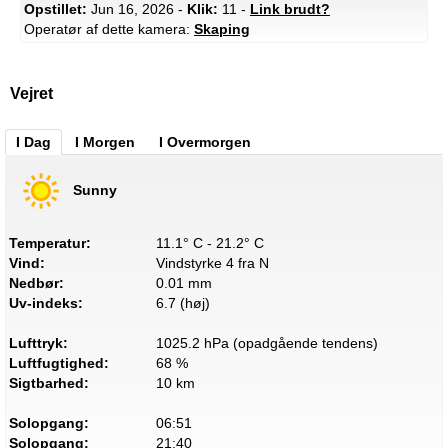
Opstillet:
Jun 16, 2026 -
Klik:
11 -
Link brudt?
Operatør af dette kamera:
Skaping
Vejret
I Dag
I Morgen
I Overmorgen
Sunny
Temperatur:
11.1° C - 21.2° C
Vind:
Vindstyrke 4 fra N
Nedbør:
0.01 mm
Uv-indeks:
6.7 (høj)
Lufttryk:
1025.2 hPa (opadgående tendens)
Luftfugtighed:
68 %
Sigtbarhed:
10 km
Solopgang:
06:51
Solopgang:
21:40