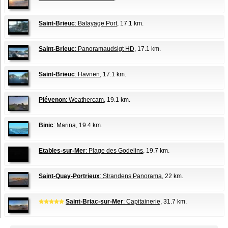
Saint-Brieuc
: Balayage Port
, 17.1 km.
Saint-Brieuc
: Panoramaudsigt HD
, 17.1 km.
Saint-Brieuc
: Havnen
, 17.1 km.
Plévenon
: Weathercam
, 19.1 km.
Binic
: Marina
, 19.4 km.
Etables-sur-Mer
: Plage des Godelins
, 19.7 km.
Saint-Quay-Portrieux
: Strandens Panorama
, 22 km.
Saint-Briac-sur-Mer
: Capitainerie
, 31.7 km.