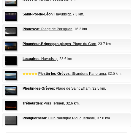
Saint-Pol-de-Léon
: Havudsigt
, 7.3 km.
Plouescat
: Plage de Porsguen
, 16.3 km.
Plounéour-Brignogan-plages
: Plage du Garo
, 23.7 km.
Locquirec
: Havudsigt
, 28.6 km.
Plestin-les-Grèves
: Strandens Panorama
, 32.5 km.
Plestin-les-Grèves
: Plage de Saint Efflam
, 32.5 km.
Trébeurden
: Pors Termen
, 32.6 km.
Plouguerneau
: Club Nautique Plouguerneau
, 37.6 km.