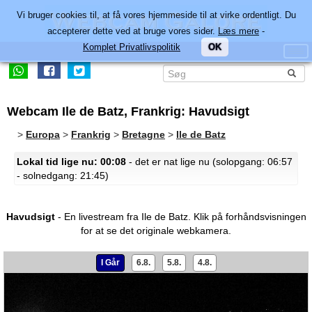
Vi bruger cookies til, at få vores hjemmeside til at virke ordentligt. Du
accepterer dette ved at bruge vores sider.
Læs mere
-
Komplet Privatlivspolitik
OK
Webcam Ile de Batz, Frankrig: Havudsigt
>
Europa
>
Frankrig
>
Bretagne
>
Ile de Batz
Lokal tid lige nu: 00:08
- det er nat lige nu (solopgang: 06:57
- solnedgang: 21:45)
Havudsigt
- En livestream fra Ile de Batz.
Klik på forhåndsvisningen
for at se det originale webkamera.
I Går
6.8.
5.8.
4.8.