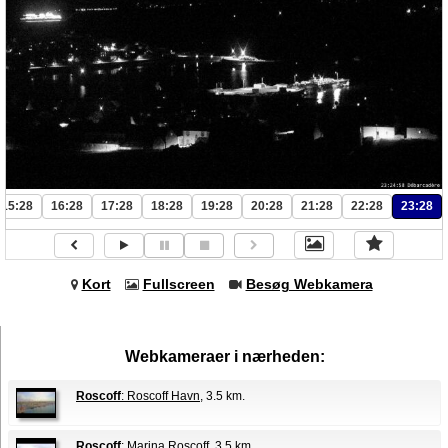
15:28
16:28
17:28
18:28
19:28
20:28
21:28
22:28
23:28
Kort
Fullscreen
Besøg Webkamera
Webkameraer i nærheden:
Roscoff
: Roscoff Havn
, 3.5 km.
Roscoff
: Marina Roscoff
, 3.5 km.