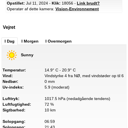
Opstillet:
Jul 11, 2024 -
Klik:
18056 -
Link brudt?
Operatør af dette kamera:
Vision-Environnement
Vejret
I Dag
I Morgen
I Overmorgen
Sunny
Temperatur:
14.9° C - 20.9° C
Vind:
Vindstyrke 4 fra NØ, med vindstøder op til 6
Nedbør:
0 mm
Uv-indeks:
5.9 (moderat)
Lufttryk:
1017.5 hPa (nedadgående tendens)
Luftfugtighed:
72 %
Sigtbarhed:
10 km
Solopgang:
06:59
Solopgang:
21:43