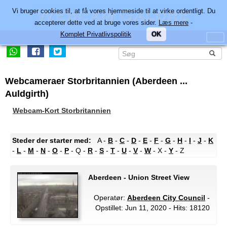
Vi bruger cookies til, at få vores hjemmeside til at virke ordentligt. Du
accepterer dette ved at bruge vores sider.
Læs mere
-
Komplet Privatlivspolitik
OK
Webcameraer Storbritannien (Aberdeen ...
Auldgirth)
Webcam-Kort Storbritannien
Steder der starter med:
A -
B
-
C
-
D
-
E
-
F
-
G
-
H
-
I
-
J
-
K
-
L
-
M
-
N
-
O
-
P
- Q -
R
-
S
-
T
-
U
-
V
-
W
- X -
Y
- Z
Aberdeen - Union Street View
Operatør:
Aberdeen City Council
-
Opstillet: Jun 11, 2020 - Hits: 18120