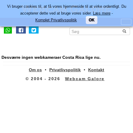
Vi bruger cookies til, at få vores hjemmeside til at virke ordentligt. Du
accepterer dette ved at bruge vores sider.
Læs mere
-
Komplet Privatlivspolitik
OK
Desværre ingen webkameraer Costa Rica lige nu.
Om os
•
Privatlivspolitik
•
Kontakt
© 2004 - 2026
Webcam Galore