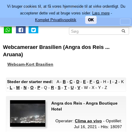
Vi bruger cookies til, at få vores hjemmeside til at virke ordentligt. Du
accepterer dette ved at bruge vores sider.
Læs mere
-
Komplet Privatlivspolitik
OK
Webcameraer Brasilien (Angra dos Reis ...
Aruana)
Webcam-Kort Brasilien
Steder der starter med:
A -
B
-
C
-
D
-
E
-
F
-
G
- H -
I
-
J
- K
-
L
-
M
-
N
-
O
-
P
- Q -
R
-
S
-
T
-
U
-
V
- W - X - Y - Z
Angra dos Reis - Angra Boutique
Hotel
Operatør:
Clima ao vivo
- Opstillet:
Jul 16, 2021 - Hits: 18097